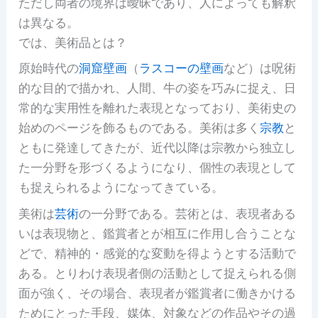
ただし両者の境界は曖昧であり、人によっても解釈
は異なる。
では、美術品とは？
原始時代の
洞窟壁画
（
ラスコーの壁画
など）は呪術
的な目的で描かれ、人間、牛の姿を巧みに捉え、日
常的な実用性を離れた表現となっており、美術史の
始めのページを飾るものである。美術は多く
宗教
と
ともに発達してきたが、近代以降は宗教から独立し
た一分野を形づくるようになり、個性の表現として
も捉えられるようになってきている。
美術は
芸術
の一分野である。芸術とは、表現者ある
いは表現物と、鑑賞者とが相互に作用し合うことな
どで、精神的・感覚的な変動を得ようとする活動で
ある。とりわけ表現者側の活動として捉えられる側
面が強く、その場合、表現者が鑑賞者に働きかける
ためにとった手段、媒体、対象などの作品やその過