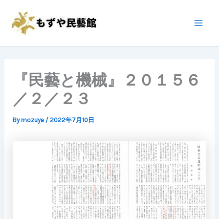
内
Main
容
Men
を
ス
キ
ッ
『民藝と機械』２０１５６
プ
／２／２３
By
mozuya
/
2022年7月10日