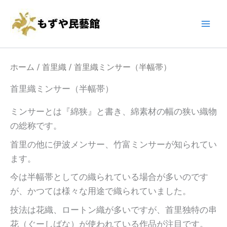
内
Main
容
Men
を
ス
キ
ホーム
/
首里織
/ 首里織ミンサー（半幅帯）
ッ
首里織ミンサー（半幅帯）
プ
ミンサーとは『綿狭』と書き、綿素材の幅の狭い織物
の総称です。
首里の他に伊波メンサー、竹富ミンサーが知られてい
ます。
今は半幅帯としての織られている場合が多いのです
が、かつては様々な用途で織られていました。
技法は花織、ロートン織が多いですが、首里独特の串
花（ぐーしばな）が使われている作品が注目です。