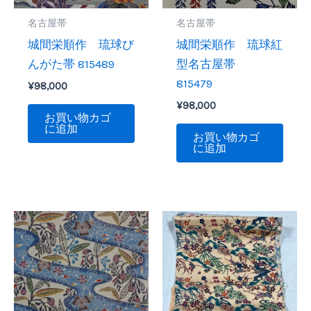
名古屋帯
名古屋帯
城間栄順作 琉球び
城間栄順作 琉球紅
んがた帯 815489
型名古屋帯
815479
¥
98,000
¥
98,000
お買い物カゴ
に追加
お買い物カゴ
に追加