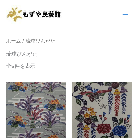
内
Main
容
Men
を
ス
キ
ホーム
/ 琉球びんがた
ッ
琉球びんがた
プ
全8件を表示