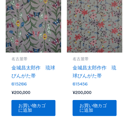
名古屋帯
名古屋帯
金城昌太郎作 琉球
金城昌太郎作作 琉
びんがた帯
球びんがた帯
815286
815456
¥
200,000
¥
200,000
お買い物カゴ
お買い物カゴ
に追加
に追加