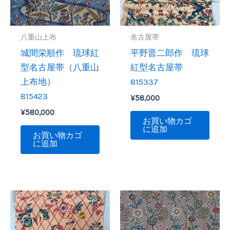
八重山上布
名古屋帯
城間栄順作 琉球紅
平野晋二郎作 琉球
型名古屋帯（八重山
紅型名古屋帯
上布地）
815337
815423
¥
58,000
¥
580,000
お買い物カゴ
に追加
お買い物カゴ
に追加