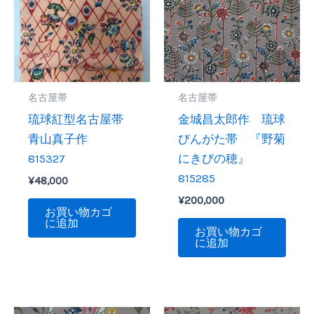
名古屋帯
名古屋帯
琉球紅型名古屋帯
金城昌太郎作 琉球
青山真子作
びんがた帯 『野菊
815327
にきびの穂』
815285
¥
48,000
¥
200,000
お買い物カゴ
に追加
お買い物カゴ
に追加