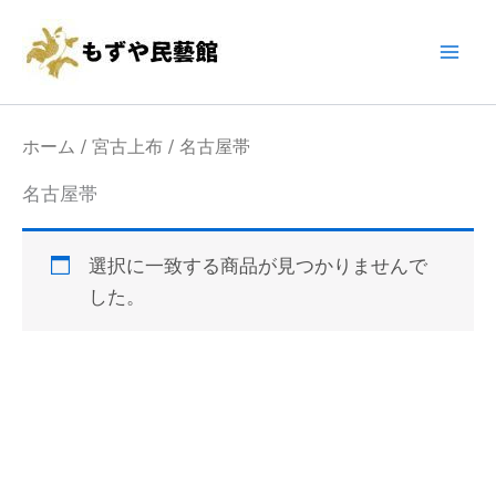
内
Main
容
Men
を
ス
キ
ホーム
/
宮古上布
/ 名古屋帯
ッ
名古屋帯
プ
選択に一致する商品が見つかりませんで
した。