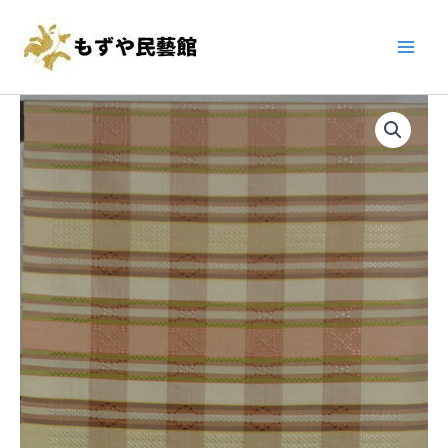
美
内
Main
沙
容
子
Men
を
作
首
ス
安
里
キ
座
花
間
織
ッ
美
名
プ
沙
古
子
屋
作
帯
首
822984
里
個
花
織
名
古
屋
帯
822984
個