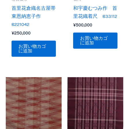
首里花倉織名古屋帯
和宇慶むつみ作 首
東恩納恵子作
里花織着尺 833112
8221042
¥
500,000
¥
250,000
お買い物カゴ
に追加
お買い物カゴ
に追加