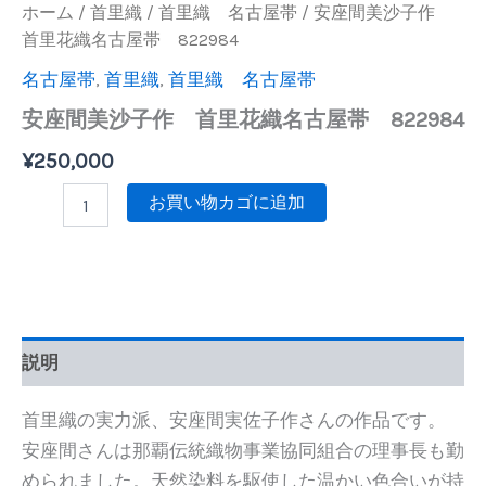
ホーム
/
首里織
/
首里織 名古屋帯
/ 安座間美沙子作
首里花織名古屋帯 822984
名古屋帯
,
首里織
,
首里織 名古屋帯
安座間美沙子作 首里花織名古屋帯 822984
¥
250,000
お買い物カゴに追加
説明
首里織の実力派、安座間実佐子作さんの作品です。
安座間さんは那覇伝統織物事業協同組合の理事長も勤
められました。天然染料を駆使した温かい色合いが持