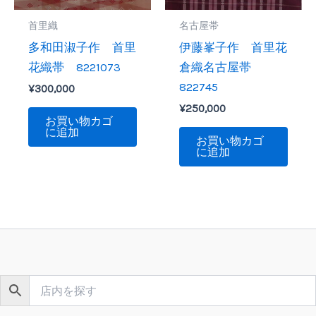
首里織
名古屋帯
多和田淑子作 首里
伊藤峯子作 首里花
花織帯 8221073
倉織名古屋帯
822745
¥
300,000
¥
250,000
お買い物カゴ
に追加
お買い物カゴ
に追加