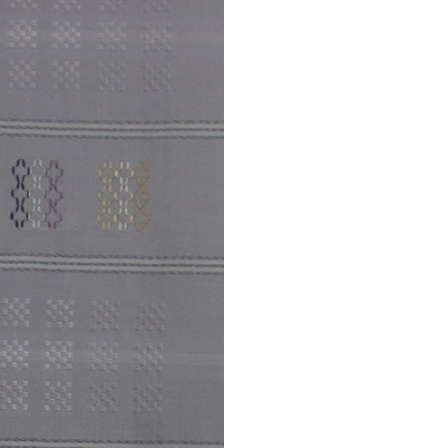
8221043
個