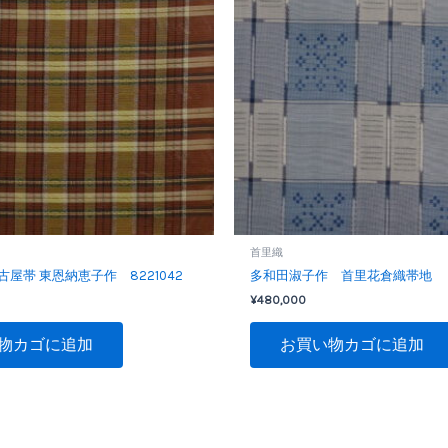
首里織
屋帯 東恩納恵子作 8221042
多和田淑子作 首里花倉織帯地 8
¥
480,000
物カゴに追加
お買い物カゴに追加