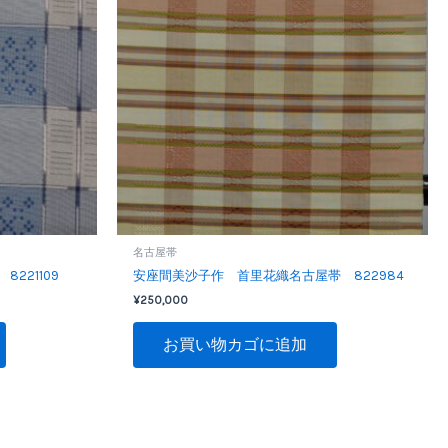
名古屋帯
221109
安座間美沙子作 首里花織名古屋帯 822984
¥
250,000
お買い物カゴに追加