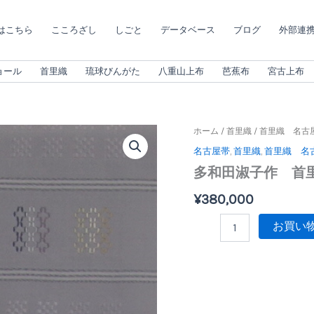
はこちら
こころざし
しごと
データベース
ブログ
外部連携（
ョール
首里織
琉球びんがた
八重山上布
芭蕉布
宮古上布
多
ホーム
/
首里織
/
首里織 名古
和
名古屋帯
,
首里織
,
首里織 名
田
多和田淑子作 首里
淑
子
¥
380,000
作
首
お買い
里
花
織
名
古
屋
帯