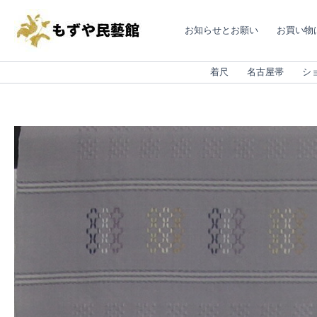
内
容
お知らせとお願い
お買い物
を
ス
キ
着尺
名古屋帯
シ
ッ
プ