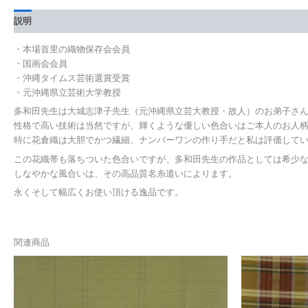
説明
・本場首里の織物保存会会員
・国画会会員
・沖縄タイムス芸術選賞受賞
・元沖縄県立芸術大学教授
多和田先生は大城志津子先生（元沖縄県立芸大教授・故人）のお弟子さ
性格で高い技術は当然ですが、輝くような優しい色合いはご本人のお人
特に花倉織は大胆でかつ繊細、ナンバーワンの作り手だと私は評価して
この花織帯も落ちついた色合いですが、多和田先生の作品としては希少
しなやかな風合いは、その高品質名糸遣いによります。
永くそして幅広くお使い頂ける逸品です。
関連商品