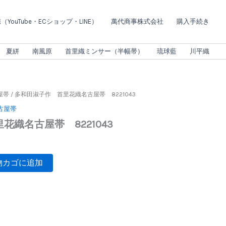
子
作
YouTube・ECショップ・LINE）
萬代商事株式会社
購入手続き
首
里
花
夏絣
南風原
首里織ミンサー（半幅帯）
琉球藍
川平織
織
名
古
屋
屋帯
/ 多和田淑子作 首里花織名古屋帯 8221043
帯
古屋帯
8221043
個
花織名古屋帯 8221043
物カゴに追加