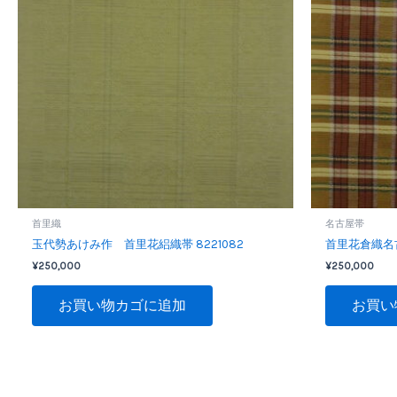
首里織
名古屋帯
玉代勢あけみ作 首里花絽織帯 8221082
首里花倉織名古
¥
250,000
¥
250,000
お買い物カゴに追加
お買い