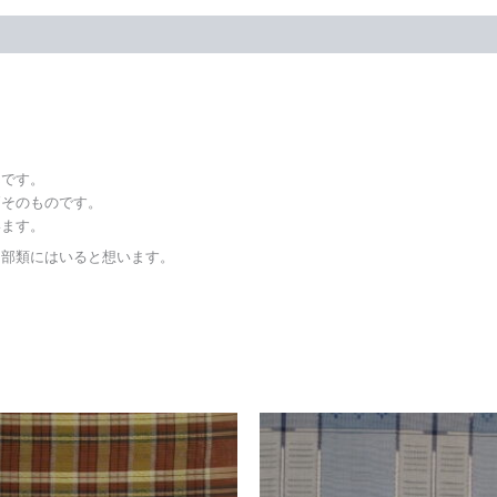
んです。
柄そのものです。
います。
な部類にはいると想います。