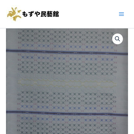
む
内
Main
つ
容
み
Men
を
作
首
ス
和
里
キ
宇
花
慶
織
ッ
む
帯
プ
つ
8221107
み
個
作
首
里
花
織
帯
8221107
個