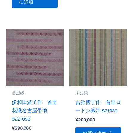
に追加
首里織
未分類
多和田淑子作 首里
吉浜博子作 首里ロ
花織名古屋帯地
ートン織帯 821550
8221098
¥
200,000
¥
380,000