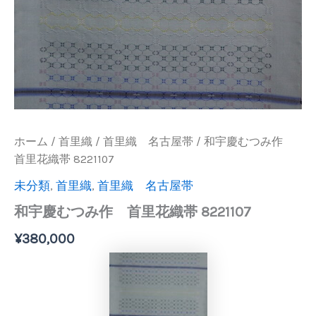
ホーム
/
首里織
/
首里織 名古屋帯
/ 和宇慶むつみ作
首里花織帯 8221107
未分類
,
首里織
,
首里織 名古屋帯
和宇慶むつみ作 首里花織帯 8221107
¥
380,000