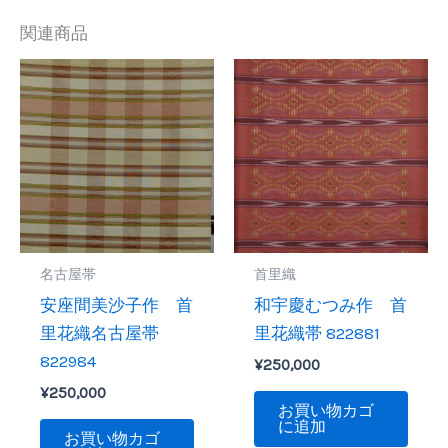
関連商品
名古屋帯
首里織
安座間美沙子作 首
和宇慶むつみ作 首
里花織名古屋帯
里花織帯 822881
822984
¥
250,000
¥
250,000
お買い物カゴ
に追加
お買い物カゴ