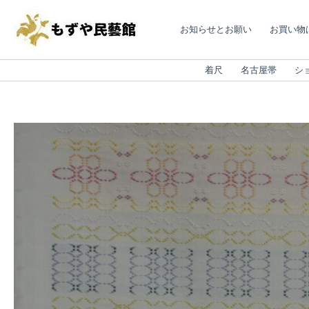
内
容
お知らせとお願い
お買い物
を
ス
キ
着尺
名古屋帯
シ
ッ
プ