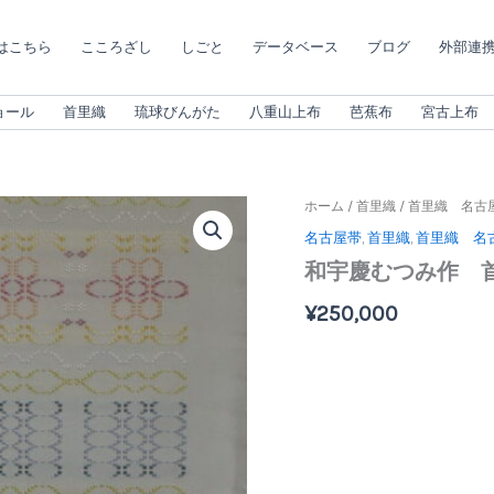
はこちら
こころざし
しごと
データベース
ブログ
外部連携（
ョール
首里織
琉球びんがた
八重山上布
芭蕉布
宮古上布
和
ホーム
/
首里織
/
首里織 名古
宇
名古屋帯
,
首里織
,
首里織 名
慶
和宇慶むつみ作 首里
む
つ
¥
250,000
み
作
首
里
花
織
帯
8221103
個