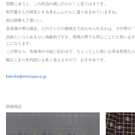
実際に会うと、この作品の感じの人だ！と思うはずです。
和宇慶さんの得意とする色もふんだんに盛り込まれていますね。
色の調整も丁度いい。
首里織の帯の場合、どのランクの着物まで合わせられるかは、その帯の
品格というとあまりに抽象的ですが、西陣の帯でも同じことだと想いま
じになります。
この帯なら、色無地や小紋に合わせて、ちょっとした軽いお茶会程度な
幅広くまた年代的にも長く使えますので、おすすめです。
kancho@mozuya.co.jp
関連商品