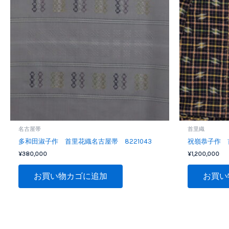
名古屋帯
首里織
多和田淑子作 首里花織名古屋帯 8221043
祝嶺恭子作 首
¥
380,000
¥
1,200,000
お買い物カゴに追加
お買い