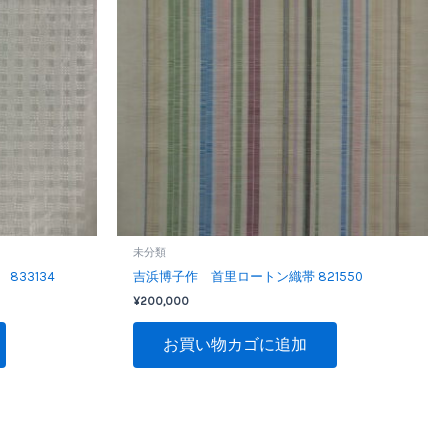
未分類
33134
吉浜博子作 首里ロートン織帯 821550
¥
200,000
お買い物カゴに追加