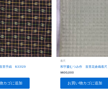
着尺
里手縞 833129
和宇慶むつみ作 首里花倉織着尺 8
¥
600,000
物カゴに追加
お買い物カゴに追加