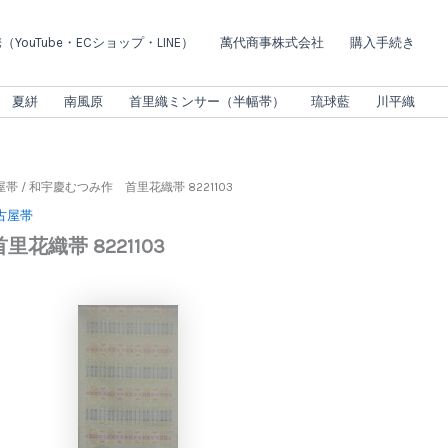
つ
み
YouTube・ECショップ・LINE）
萬代商事株式会社
購入手続き
作
首
里
夏絣
南風原
首里織ミンサー（半幅帯）
琉球藍
川平織
花
織
帯
8221103
屋帯
/ 和宇慶むつみ作 首里花織帯 8221103
個
古屋帯
花織帯 8221103